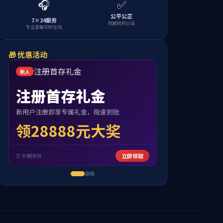
构——“GBTJT贵宾厅集团”。这既是学
作办学迈入转型升级新阶段。
校教育国际化的里程碑式突破，更是服务国家
英双方优质教育资源，坚持社会主义办学方
才，为提升区域高等教育对外开放水平、
 Education-THE）评选的全球最具有
球顶尖的精英商学院之一，获工商管理硕士
流与供应链管理等优势和前沿专业，优势专
会认证。该学院还积极推动人工智能、大数据
D打印与激光等英国顶尖实验室。