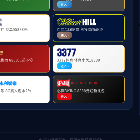
厅集团与英国赫尔大学合作设立非独立法人中外合作办学机
进教育对外开放战略的具体实践，更标志着学校中外合
要成果，“GBTJT贵宾厅集团”的获批不仅实现了学
才的重要载体。未来，GBTJT贵宾厅集团将依托中
备国际视野、跨文化竞争力与专业创新能力的复合型人
撑。
学之一，入围《泰晤士高等教育》（Times Higher
视人才培养质量，员工就业率超95%。其商学院是全
B）的双重国际认证，拥有智慧会计、数字营销、智慧物
协会（CILT）、采购和供应协会（CIPS）等行业协
建有超算平台、虚拟与现实（HIVE）、机器人、3