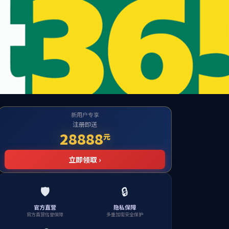
品牌
English
国内合作
联系我们
招生工作
就业与员工